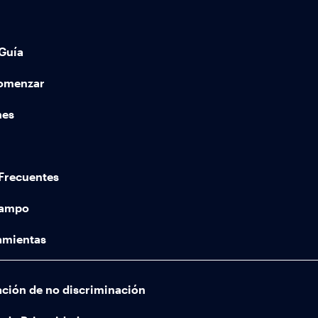
Guía
comenzar
nes
Frecuentes
Campo
amientas
ación de no discriminación