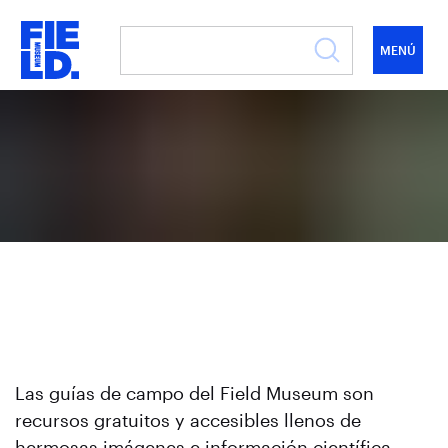
CATEGORÍA
MENÚ
SUBCATEGORÍA
REGIÓN
PAÍS/UBICACIÓN
PROVINCIA
/
DEL
ESTADO
GUÍAS DE CAMPO
Aplicar
Las guías de campo del Field Museum son
recursos gratuitos y accesibles llenos de
hermosas imágenes e información científica