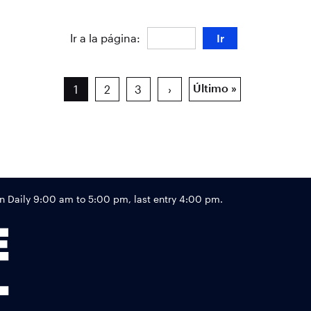
Ir a la página:
Ir
Último »
1
2
3
›
Footer
Daily 9:00 am to 5:00 pm, last entry 4:00 pm.
Links