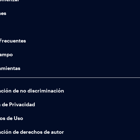
nes
Frecuentes
Campo
amientas
ación de no discriminación
a de Privacidad
os de Uso
ación de derechos de autor