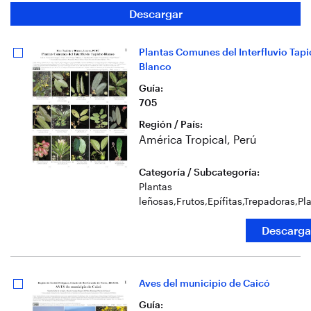
Descargar
Plantas Comunes del Interfluvio Tapi
Blanco
Guía
:
705
Región / País
:
América Tropical, Perú
Categoría / Subcategoría
:
Plantas
leñosas
,
Frutos
,
Epífitas
,
Trepadoras
,
Pl
Descarga
Aves del municipio de Caicó
Guía
: