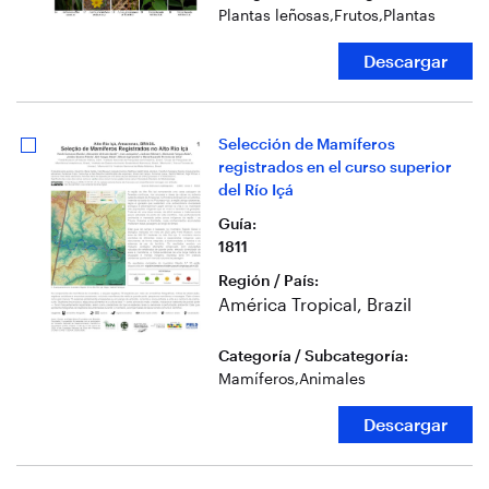
Plantas leñosas
,
Frutos
,
Plantas
Descargar
Selección de Mamíferos
registrados en el curso superior
del Río Içá
Guía
:
1811
Región / País
:
América Tropical, Brazil
Categoría / Subcategoría
:
Mamíferos
,
Animales
Descargar