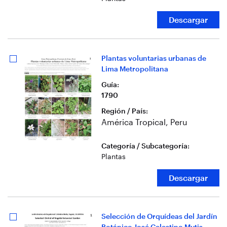
Descargar
Plantas voluntarias urbanas de
Lima Metropolitana
Guía
:
1790
Región / País
:
América Tropical, Peru
Categoría / Subcategoría
:
Plantas
Descargar
Selección de Orquídeas del Jardín
Botánico José Celestino Mutis