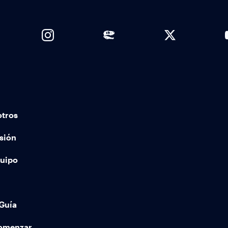
otros
sión
quipo
Guía
comenzar