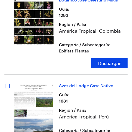
Guía
:
1293
Región / País
:
América Tropical, Colombia
Categoría / Subcategoría
:
Epífitas
,
Plantas
Descargar
Aves del Lodge Casa Nativo
Guía
:
1681
Región / País
:
América Tropical, Perú
Categoría / Subcategoría
: