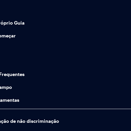
róprio Guia
começar
Frequentes
Campo
ramentas
ação de não discriminação