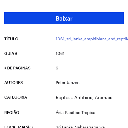
Baixar
TÍTULO
1061_sri_lanka_amphibians_and_reptil
GUIA #
1061
# DE PÁGINAS
6
AUTORES
Peter Janzen
CATEGORIA
Répteis
,
Anfíbios
,
Animais
REGIÃO
Ásia-Pacífico Tropical
LOCALIZAÇÃO
Sri Lanka
, Sabaragamuwa