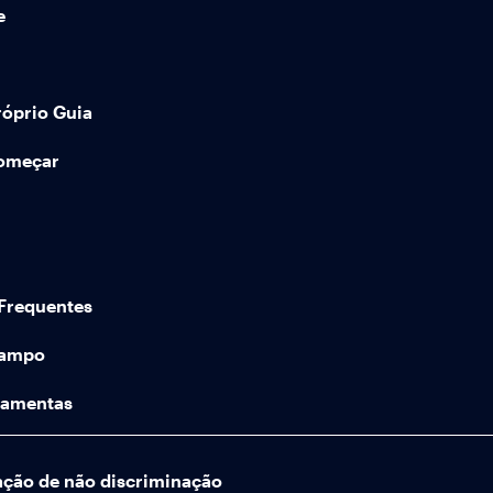
e
róprio Guia
começar
Frequentes
Campo
ramentas
ação de não discriminação