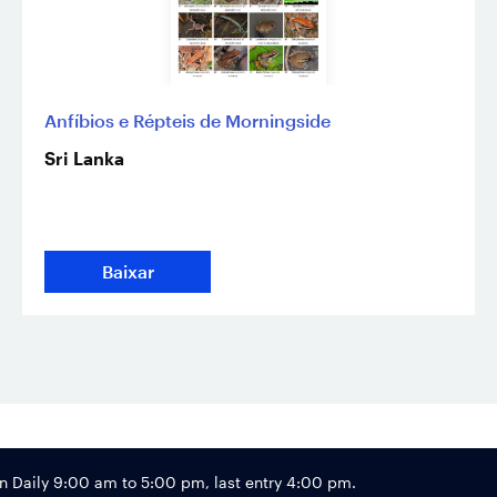
Anfíbios e Répteis de Morningside
Sri Lanka
Baixar
Footer
Daily 9:00 am to 5:00 pm, last entry 4:00 pm.