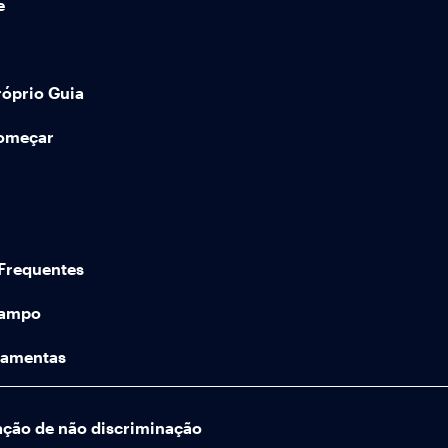
e
róprio Guia
começar
Frequentes
Campo
ramentas
ação de não discriminação