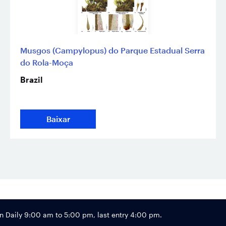
Musgos (Campylopus) do Parque Estadual Serra
do Rola-Moça
Brazil
Baixar
Footer
Daily 9:00 am to 5:00 pm, last entry 4:00 pm.