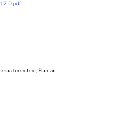
1_2_0.pdf
erbas terrestres
,
Plantas