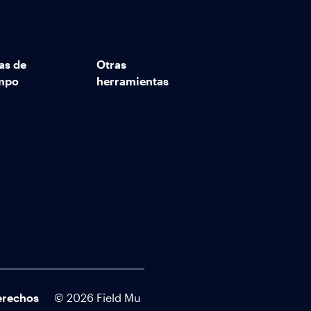
as de
Otras
mpo
herramientas
erechos
©
2026
Field Mu