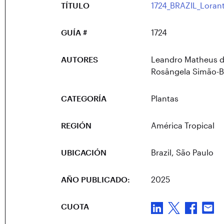
TÍTULO
1724_BRAZIL_Loran
GUÍA #
1724
AUTORES
Leandro Matheus de
Rosângela Simão-B
CATEGORÍA
Plantas
REGIÓN
América Tropical
UBICACIÓN
Brazil
, São Paulo
AÑO PUBLICADO:
2025
CUOTA